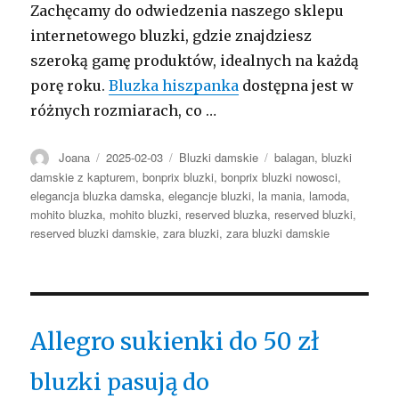
Zachęcamy do odwiedzenia naszego sklepu
internetowego bluzki, gdzie znajdziesz
szeroką gamę produktów, idealnych na każdą
porę roku.
Bluzka hiszpanka
dostępna jest w
różnych rozmiarach, co …
Autor
Opublikowano
Kategorie
Tagi
Joana
2025-02-03
Bluzki damskie
balagan
,
bluzki
damskie z kapturem
,
bonprix bluzki
,
bonprix bluzki nowosci
,
elegancja bluzka damska
,
elegancje bluzki
,
la mania
,
lamoda
,
mohito bluzka
,
mohito bluzki
,
reserved bluzka
,
reserved bluzki
,
reserved bluzki damskie
,
zara bluzki
,
zara bluzki damskie
Allegro sukienki do 50 zł
bluzki pasują do