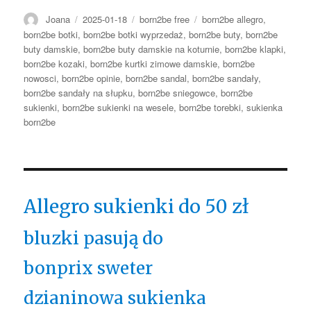
Autor
Opublikowano
Kategorie
Tagi
Joana
2025-01-18
born2be free
born2be allegro
,
born2be botki
,
born2be botki wyprzedaż
,
born2be buty
,
born2be
buty damskie
,
born2be buty damskie na koturnie
,
born2be klapki
,
born2be kozaki
,
born2be kurtki zimowe damskie
,
born2be
nowosci
,
born2be opinie
,
born2be sandal
,
born2be sandały
,
born2be sandały na słupku
,
born2be sniegowce
,
born2be
sukienki
,
born2be sukienki na wesele
,
born2be torebki
,
sukienka
born2be
Allegro sukienki do 50 zł
bluzki pasują do
bonprix sweter
dzianinowa sukienka