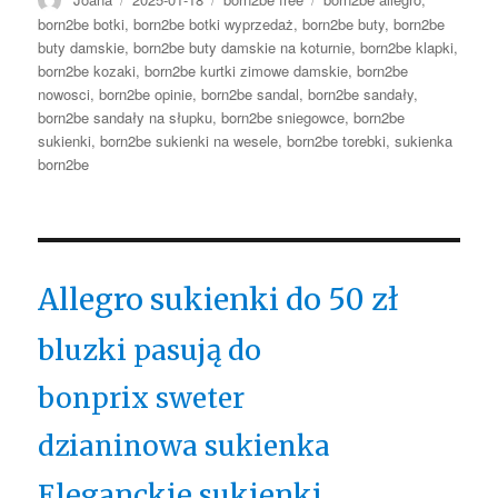
born2be botki
,
born2be botki wyprzedaż
,
born2be buty
,
born2be
buty damskie
,
born2be buty damskie na koturnie
,
born2be klapki
,
born2be kozaki
,
born2be kurtki zimowe damskie
,
born2be
nowosci
,
born2be opinie
,
born2be sandal
,
born2be sandały
,
born2be sandały na słupku
,
born2be sniegowce
,
born2be
sukienki
,
born2be sukienki na wesele
,
born2be torebki
,
sukienka
born2be
Allegro sukienki do 50 zł
bluzki pasują do
bonprix sweter
dzianinowa sukienka
Eleganckie sukienki