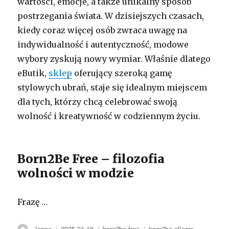
wartości, emocje, a także unikalny sposób
postrzegania świata. W dzisiejszych czasach,
kiedy coraz więcej osób zwraca uwagę na
indywidualność i autentyczność, modowe
wybory zyskują nowy wymiar. Właśnie dlatego
eButik,
sklep
oferujący szeroką gamę
stylowych ubrań, staje się idealnym miejscem
dla tych, którzy chcą celebrować swoją
wolność i kreatywność w codziennym życiu.
Born2Be Free – filozofia
wolności w modzie
Frazę …
Autor
Opublikowano
Kategorie
Tagi
Joana
2025-01-18
born2be free
born2be allegro
,