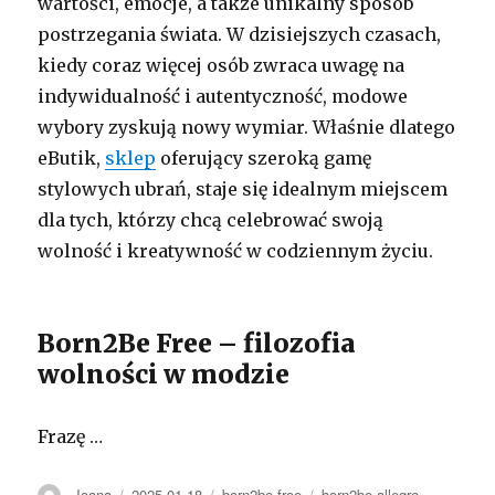
wartości, emocje, a także unikalny sposób
postrzegania świata. W dzisiejszych czasach,
kiedy coraz więcej osób zwraca uwagę na
indywidualność i autentyczność, modowe
wybory zyskują nowy wymiar. Właśnie dlatego
eButik,
sklep
oferujący szeroką gamę
stylowych ubrań, staje się idealnym miejscem
dla tych, którzy chcą celebrować swoją
wolność i kreatywność w codziennym życiu.
Born2Be Free – filozofia
wolności w modzie
Frazę …
Autor
Opublikowano
Kategorie
Tagi
Joana
2025-01-18
born2be free
born2be allegro
,