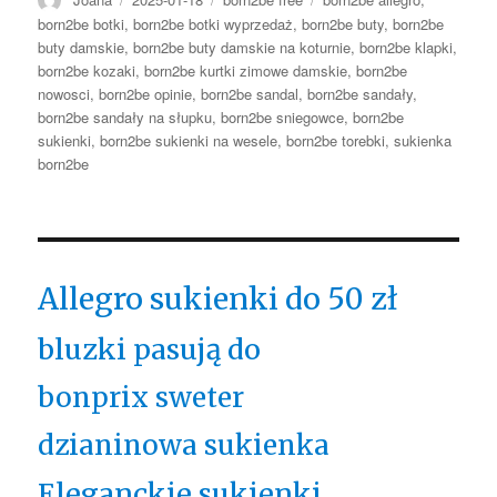
born2be botki
,
born2be botki wyprzedaż
,
born2be buty
,
born2be
buty damskie
,
born2be buty damskie na koturnie
,
born2be klapki
,
born2be kozaki
,
born2be kurtki zimowe damskie
,
born2be
nowosci
,
born2be opinie
,
born2be sandal
,
born2be sandały
,
born2be sandały na słupku
,
born2be sniegowce
,
born2be
sukienki
,
born2be sukienki na wesele
,
born2be torebki
,
sukienka
born2be
Allegro sukienki do 50 zł
bluzki pasują do
bonprix sweter
dzianinowa sukienka
Eleganckie sukienki