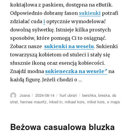
koktajlowa z paskiem, dostępna na eButik.
Odpowiednio dobrany fason
sukienki
potrafi
zdziałać cuda
i
optycznie wymodelować
dowolną sylwetkę. Istnieje kilka prostych
sposobów, które pomogą Ci to osiągnąć.
Zobacz nasze
sukienki na weselu
. Sukienki
towarzyszą kobietom od stuleci i stały się
słusznie ikoną oraz esencją kobiecości.
Znajdź modna
sukieneczka na wesele
na
każdą figurę. Jeżeli chodzi o …
Autor
Opublikowano
Kategorie
Tagi
Joana
2024-08-14
hurt ubrań
bershka
,
breska
,
ds
stret
,
hennes mauritz
,
inked in
,
mikael kors
,
mikel kors
,
s maps
Beżowa casualowa bluzka