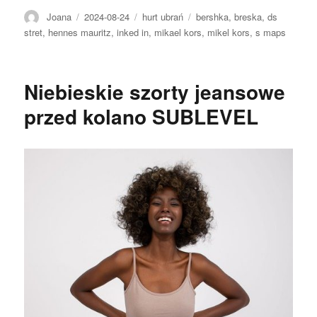
Autor
Opublikowano
Kategorie
Tagi
Joana
2024-08-24
hurt ubrań
bershka
,
breska
,
ds
stret
,
hennes mauritz
,
inked in
,
mikael kors
,
mikel kors
,
s maps
Niebieskie szorty jeansowe
przed kolano SUBLEVEL