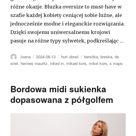
różne okazje. Bluzka oversize to must-have w
szafie każdej kobiety ceniącej sobie luźne, ale
jednocześnie modne i eleganckie rozwiązania.
Dzięki swojemu uniwersalnemu krojowi
pasuje na różne typy sylwetek, podkreślając …
Autor
Opublikowano
Kategorie
Tagi
Joana
2024-08-13
hurt ubrań
bershka
,
breska
,
ds
stret
,
hennes mauritz
,
inked in
,
mikael kors
,
mikel kors
,
s maps
Bordowa midi sukienka
dopasowana z półgolfem