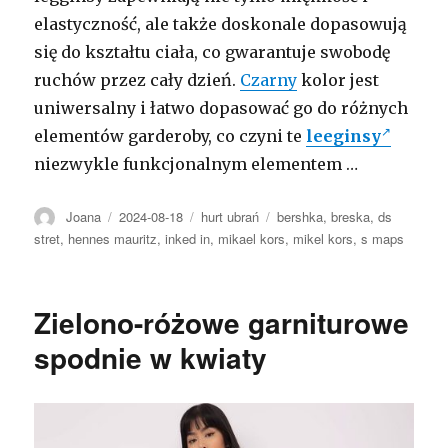
elastyczność, ale także doskonale dopasowują
się do kształtu ciała, co gwarantuje swobodę
ruchów przez cały dzień.
Czarny
kolor jest
uniwersalny i łatwo dopasować go do różnych
elementów garderoby, co czyni te
leeginsy
niezwykle funkcjonalnym elementem …
Autor
Opublikowano
Kategorie
Tagi
Joana
2024-08-18
hurt ubrań
bershka
,
breska
,
ds
stret
,
hennes mauritz
,
inked in
,
mikael kors
,
mikel kors
,
s maps
Zielono-różowe garniturowe
spodnie w kwiaty