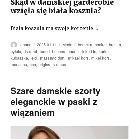
Skąd w damskiej garderobie
wzięła się biała koszula?
Biała koszula ma swoje korzenie …
Autor
Opublikowano
Kategorie
Tagi
Joana
2025-01-11
Moda
bershka
,
booker
,
breska
,
bylola
,
ds stret
,
faced
,
hennes mauritz
,
inked in
,
karko
,
kubaszka
,
lejdi
,
massimo dutti
,
mikael kors
,
mikel kors
,
monasou
,
nba
,
origins
,
s maps
Szare damskie szorty
eleganckie w paski z
wiązaniem