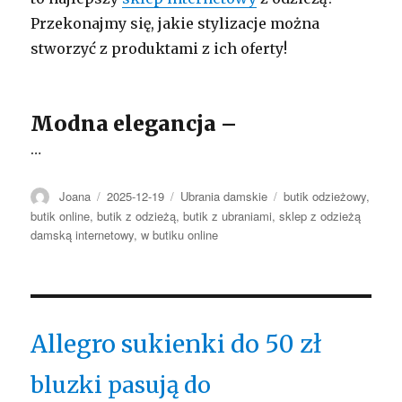
Przekonajmy się, jakie stylizacje można
stworzyć z produktami z ich oferty!
Modna elegancja –
…
Autor
Opublikowano
Kategorie
Tagi
Joana
2025-12-19
Ubrania damskie
butik odzieżowy
,
butik online
,
butik z odzieżą
,
butik z ubraniami
,
sklep z odzieżą
damską internetowy
,
w butiku online
Allegro sukienki do 50 zł
bluzki pasują do