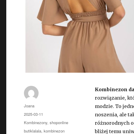
Kombinezon d
rozwiązanie, kt
Autor
Joana
modzie. To jedn
Opublikowano
2025-03-11
noszenia, ale t
Kategorie
Kombinezony
,
shoponline
różnorodnych oka
Tagi
butiklalala
,
kombinezon
bliżej temu uni