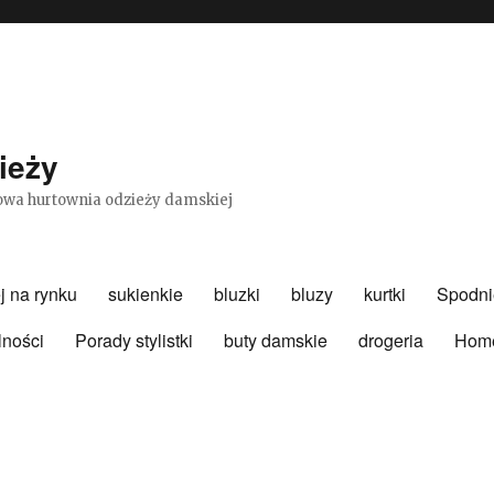
ieży
etowa hurtownia odzieży damskiej
j na rynku
sukienkie
bluzki
bluzy
kurtki
Spodni
lności
Porady stylistki
buty damskie
drogeria
Hom