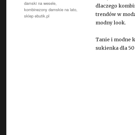
damski na wesele
,
dlaczego kombin
kombinezony damskie na lato
,
trendów w modzi
sklep ebutik.pl
modny look.
Tanie i modne 
sukienka dla 50