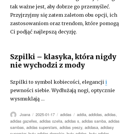
tak ważne jest, aby dobrze go przemyśleć.
Przyjrzyjmy się zatem zaletom obu opcji, ich
zastosowaniom oraz trendom, które pomogą
Ci podjąć najlepszą decyzję.
Szpilki – klasyka, która nigdy
nie wychodzi z mody
Szpilki to symbol kobiecości, elegancji
i
pewności siebie. Wydłużają nogi, optycznie
wysmuklają …
Autor
Opublikowano
Kategorie
Tagi
Joana
2025-01-17
adidas
addia
,
addidas
,
adidas
,
adidas gazelles
,
adidas ozelia
,
adidas s
,
adidas samba
,
adidas
sambas
,
adidas superstars
,
adidas yeezy
,
adidasa
,
adidasy
superstar
,
butu adidas damskie
,
buty adidas
,
buty adidas