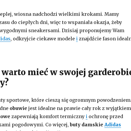
cieplej, wiosna nadchodzi wielkimi krokami. Mamy
zasu do ciepłych dni, więc to wspaniała okazja, żeby
za wygodnymi sneakersami. Dzisiaj proponujemy Wam
idas
, odkryjcie ciekawe modele
i
znajdźcie fason ideal
 warto mieć w swojej garderobi
y?
uty sportowe, które cieszą się ogromnym powodzeniem
odne
obuwie
jest idealne na prawie cały rok z wyjątkiem
towe
zapewniają komfort termiczny
i
ochronę przed
ami pogodowymi. Co więcej,
buty damskie
Adidas