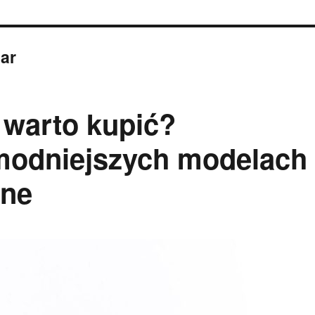
ar
 warto kupić?
modniejszych modelach
ine