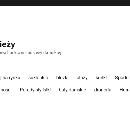
ieży
etowa hurtownia odzieży damskiej
j na rynku
sukienkie
bluzki
bluzy
kurtki
Spodni
lności
Porady stylistki
buty damskie
drogeria
Hom