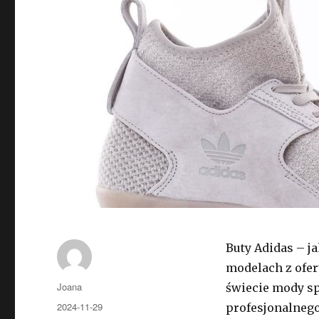
Buty Adidas – j
modelach z ofer
Autor
Joana
świecie mody sp
Opublikowano
2024-11-29
profesjonalnego