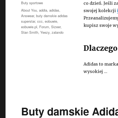
Kategorie
Buty sportowe
co dzień. Jeśli 
Tagi
About You
,
addia
,
adidas
,
swojej kolekcji
Answear
,
buty damskie adidas
Przeanalizujemy
superstar
,
ccc
,
eobuwie
,
kupisz swoje w
eobuwie.pl
,
Forum
,
Sizeer
,
Stan Smith
,
Yeezy
,
zalando
Dlaczego
Adidas to marka
wysokiej …
Buty damskie Adid