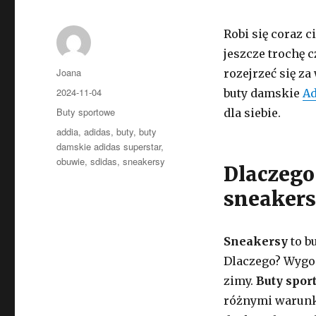
Robi się coraz 
jeszcze trochę c
Autor
Joana
rozejrzeć się 
Opublikowano
2024-11-04
buty damskie
Ad
Kategorie
Buty sportowe
dla siebie.
Tagi
addia
,
adidas
,
buty
,
buty
damskie adidas superstar
,
obuwie
,
sdidas
,
sneakersy
Dlaczego
sneakers
Sneakersy
to b
Dlaczego? Wyg
zimy.
Buty spor
różnymi warunk