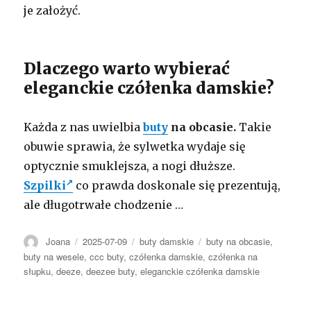
je założyć.
Dlaczego warto wybierać
eleganckie czółenka damskie?
Każda z nas uwielbia
buty
na obcasie.
Takie
obuwie sprawia, że sylwetka wydaje się
optycznie smuklejsza, a nogi dłuższe.
Szpilki
co prawda doskonale się prezentują,
ale długotrwałe chodzenie …
Autor
Opublikowano
Kategorie
Tagi
Joana
2025-07-09
buty damskie
buty na obcasie
,
buty na wesele
,
ccc buty
,
czółenka damskie
,
czółenka na
słupku
,
deeze
,
deezee buty
,
eleganckie czółenka damskie