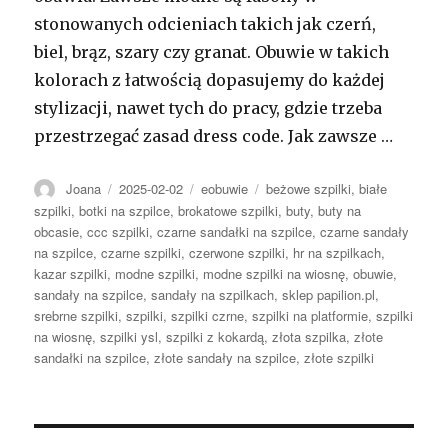
stonowanych odcieniach takich jak czerń,
biel, brąz, szary czy granat. Obuwie w takich
kolorach z łatwością dopasujemy do każdej
stylizacji, nawet tych do pracy, gdzie trzeba
przestrzegać zasad dress code. Jak zawsze …
Autor
Opublikowano
Kategorie
Tagi
Joana
2025-02-02
eobuwie
beżowe szpilki
,
białe
szpilki
,
botki na szpilce
,
brokatowe szpilki
,
buty
,
buty na
obcasie
,
ccc szpilki
,
czarne sandałki na szpilce
,
czarne sandały
na szpilce
,
czarne szpilki
,
czerwone szpilki
,
hr na szpilkach
,
kazar szpilki
,
modne szpilki
,
modne szpilki na wiosnę
,
obuwie
,
sandały na szpilce
,
sandały na szpilkach
,
sklep papilion.pl
,
srebrne szpilki
,
szpilki
,
szpilki czrne
,
szpilki na platformie
,
szpilki
na wiosnę
,
szpilki ysl
,
szpilki z kokardą
,
złota szpilka
,
złote
sandałki na szpilce
,
złote sandały na szpilce
,
złote szpilki