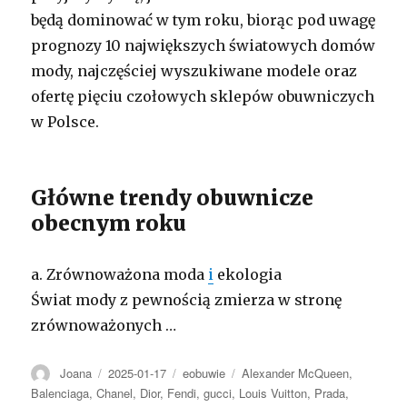
będą dominować w tym roku, biorąc pod uwagę
prognozy 10 największych światowych domów
mody, najczęściej wyszukiwane modele oraz
ofertę pięciu czołowych sklepów obuwniczych
w Polsce.
Główne trendy obuwnicze
obecnym roku
a. Zrównoważona moda
i
ekologia
Świat mody z pewnością zmierza w stronę
zrównoważonych …
Autor
Opublikowano
Kategorie
Tagi
Joana
2025-01-17
eobuwie
Alexander McQueen
,
Balenciaga
,
Chanel
,
Dior
,
Fendi
,
gucci
,
Louis Vuitton
,
Prada
,