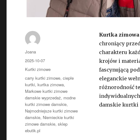
Kurtka zimowa
chroniący prze
Autor
Joana
charakteru każd
Opublikowano
2025-10-07
krojów i materi
Kategorie
Kurtki zimowe
fascynującą pod
Tagi
carry kurtki zimowe
,
ciepłe
eleganckie weł
kurtki
,
kurtka zimowa
,
różnorodność t
Markowe kurtki zimowe
indywidualnych 
damskie wyprzedaż
,
modne
kurtki zimowe damskie
,
damskie kurtki 
Najmodniejsze kurtki zimowe
damskie
,
Niemieckie kurtki
zimowe damskie
,
sklep
ebutik.pl