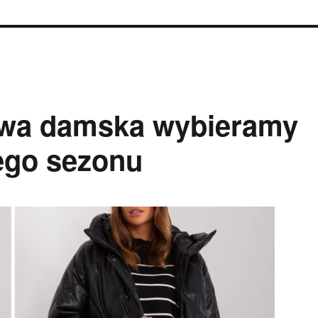
owa damska wybieramy
ego sezonu