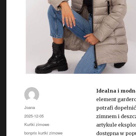
Idealna i mod
element gardero
Autor
Joana
potrafi dopełnić
Opublikowano
2025-12-05
zimnem i deszcz
Kategorie
Kurtki zimowe
artykule eksplo
Tagi
bonprix kurtki zimowe
dostępna w popu