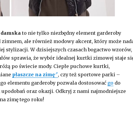
 damska
to nie tylko niezbędny element garderoby
d zimnem, ale również modowy akcent, który może nad
ej stylizacji. W dzisiejszych czasach bogactwo wzorów,
ałów sprawia, że wybór idealnej kurtki zimowej staje si
różą po świecie mody. Ciepłe puchowe kurtki,
niane
płaszcze na zimę
, czy też sportowe parki –
ego elementu garderoby pozwala dostosować
go
do
upodobań oraz okazji. Odkryj z nami najmodniejsze
na zimę tego roku!