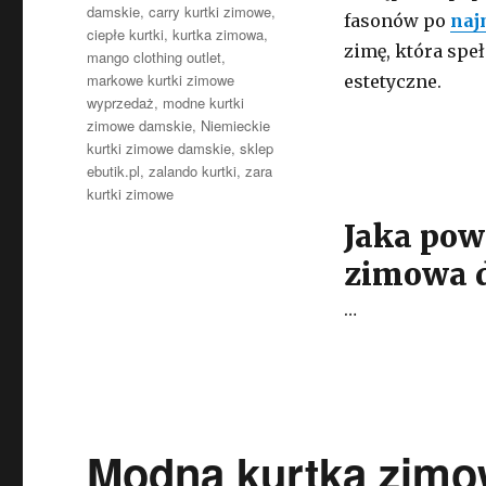
damskie
,
carry kurtki zimowe
,
fasonów po
naj
ciepłe kurtki
,
kurtka zimowa
,
zimę, która spe
mango clothing outlet
,
markowe kurtki zimowe
estetyczne.
wyprzedaż
,
modne kurtki
zimowe damskie
,
Niemieckie
kurtki zimowe damskie
,
sklep
ebutik.pl
,
zalando kurtki
,
zara
kurtki zimowe
Jaka pow
zimowa 
…
Modna kurtka zimo