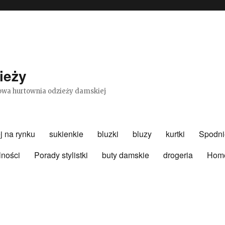
ieży
etowa hurtownia odzieży damskiej
j na rynku
sukienkie
bluzki
bluzy
kurtki
Spodni
lności
Porady stylistki
buty damskie
drogeria
Hom