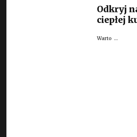
Odkryj n
ciepłej k
Warto …