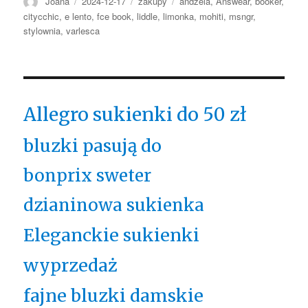
Autor
Opublikowano
Kategorie
Tagi
Joana
2024-12-17
zakupy
andżela
,
Answear
,
booker
,
citycchic
,
e lento
,
fce book
,
liddle
,
limonka
,
mohiti
,
msngr
,
stylownia
,
varlesca
Allegro sukienki do 50 zł
bluzki pasują do
bonprix sweter
dzianinowa sukienka
Eleganckie sukienki
wyprzedaż
fajne bluzki damskie