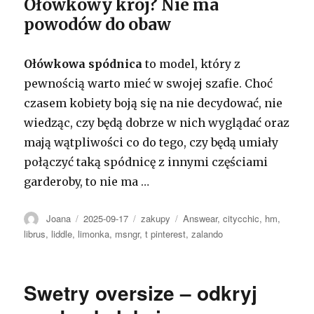
Ołówkowy krój? Nie ma
powodów do obaw
Ołówkowa spódnica
to model, który z
pewnością warto mieć w swojej szafie. Choć
czasem kobiety boją się na nie decydować, nie
wiedząc, czy będą dobrze w nich wyglądać oraz
mają wątpliwości co do tego, czy będą umiały
połączyć taką spódnicę z innymi częściami
garderoby, to nie ma …
Autor
Opublikowano
Kategorie
Tagi
Joana
2025-09-17
zakupy
Answear
,
citycchic
,
hm
,
librus
,
liddle
,
limonka
,
msngr
,
t pinterest
,
zalando
Swetry oversize – odkryj