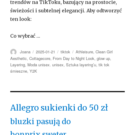
trendów na TikToku, bazujący na prostocie,
świeżości i subtelnej elegancji. Aby odtworzyć
ten look:
Co wybrać …
Autor
Opublikowano
Kategorie
Tagi
Joana
2025-01-21
tiktok
Athleisure
,
Clean Girl
Aesthetic
,
Cottagecore
,
From Day to Night Look
,
glow up
,
Layering
,
Moda unisex. unisex
,
Sztuka layering’u
,
tik tok
śmieszne
,
Y2K
Allegro sukienki do 50 zł
bluzki pasują do
bonprix sweter