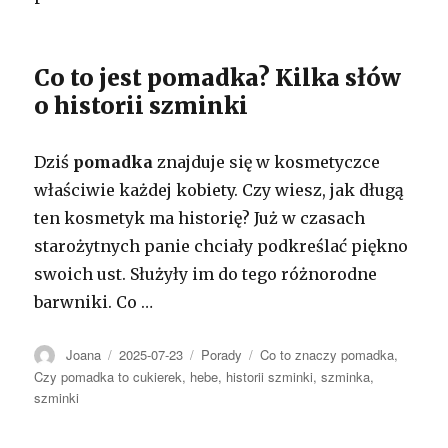
Co to jest pomadka? Kilka słów
o historii szminki
Dziś
pomadka
znajduje się w kosmetyczce
właściwie każdej kobiety. Czy wiesz, jak długą
ten kosmetyk ma historię? Już w czasach
starożytnych panie chciały podkreślać piękno
swoich ust. Służyły im do tego różnorodne
barwniki. Co …
Autor
Opublikowano
Kategorie
Tagi
Joana
2025-07-23
Porady
Co to znaczy pomadka
,
Czy pomadka to cukierek
,
hebe
,
historii szminki
,
szminka
,
szminki