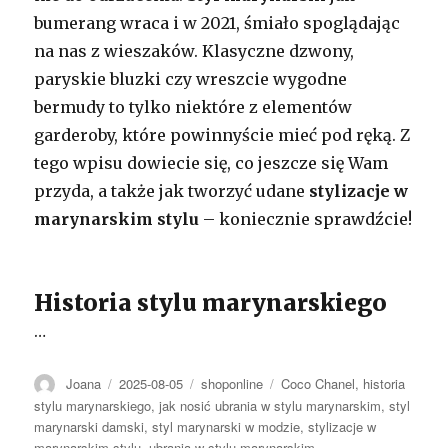
bumerang wraca i w 2021, śmiało spoglądając
na nas z wieszaków. Klasyczne dzwony,
paryskie bluzki czy wreszcie wygodne
bermudy to tylko niektóre z elementów
garderoby, które powinnyście mieć pod ręką. Z
tego wpisu dowiecie się, co jeszcze się Wam
przyda, a także jak tworzyć udane
stylizacje w
marynarskim stylu
– koniecznie sprawdźcie!
Historia stylu marynarskiego
…
Autor
Opublikowano
Kategorie
Tagi
Joana
2025-08-05
shoponline
Coco Chanel
,
historia
stylu marynarskiego
,
jak nosić ubrania w stylu marynarskim
,
styl
marynarski damski
,
styl marynarski w modzie
,
stylizacje w
marynarskim stylu
,
ubrania w stylu marynarskim