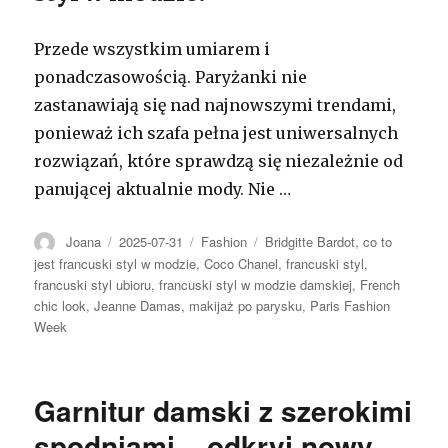
Przede wszystkim umiarem i
ponadczasowością. Paryżanki nie
zastanawiają się nad najnowszymi trendami,
ponieważ ich szafa pełna jest uniwersalnych
rozwiązań, które sprawdzą się niezależnie od
panującej aktualnie mody. Nie …
Autor
Opublikowano
Kategorie
Tagi
Joana
2025-07-31
Fashion
Bridgitte Bardot
,
co to
jest francuski styl w modzie
,
Coco Chanel
,
francuski styl
,
francuski styl ubioru
,
francuski styl w modzie damskiej
,
French
chic look
,
Jeanne Damas
,
makijaż po parysku
,
Paris Fashion
Week
Garnitur damski z szerokimi
spodniami – odkryj nowy