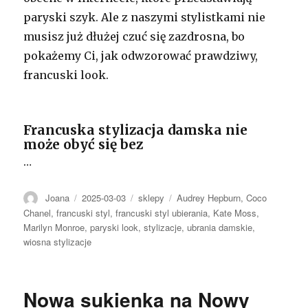
paryski szyk. Ale z naszymi stylistkami nie
musisz już dłużej czuć się zazdrosna, bo
pokażemy Ci, jak odwzorować prawdziwy,
francuski look.
Francuska stylizacja damska nie
może obyć się bez
…
Autor
Opublikowano
Kategorie
Tagi
Joana
2025-03-03
sklepy
Audrey Hepburn
,
Coco
Chanel
,
francuski styl
,
francuski styl ubierania
,
Kate Moss
,
Marilyn Monroe
,
paryski look
,
stylizacje
,
ubrania damskie
,
wiosna stylizacje
Nowa sukienka na Nowy