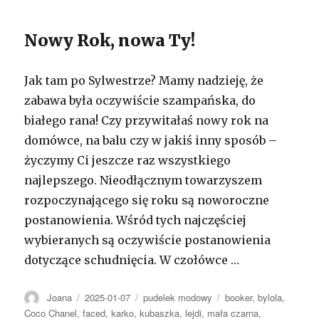
Nowy Rok, nowa Ty!
Jak tam po Sylwestrze? Mamy nadzieję, że
zabawa była oczywiście szampańska, do
białego rana! Czy przywitałaś nowy rok na
domówce, na balu czy w jakiś inny sposób –
życzymy Ci jeszcze raz wszystkiego
najlepszego. Nieodłącznym towarzyszem
rozpoczynającego się roku są noworoczne
postanowienia. Wśród tych najczęściej
wybieranych są oczywiście postanowienia
dotyczące schudnięcia. W czołówce …
Autor
Opublikowano
Kategorie
Tagi
Joana
2025-01-07
pudelek modowy
booker
,
bylola
,
Coco Chanel
,
faced
,
karko
,
kubaszka
,
lejdi
,
mała czarna
,