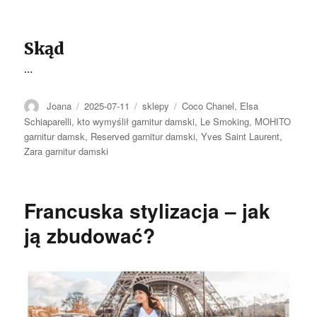
Skąd
…
Autor
Opublikowano
Kategorie
Tagi
Joana
2025-07-11
sklepy
Coco Chanel
,
Elsa
Schiaparelli
,
kto wymyślił garnitur damski
,
Le Smoking
,
MOHITO
garnitur damsk
,
Reserved garnitur damski
,
Yves Saint Laurent
,
Zara garnitur damski
Francuska stylizacja – jak
ją zbudować?