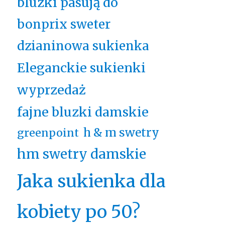
bluzki pasują do
bonprix sweter
dzianinowa sukienka
Eleganckie sukienki
wyprzedaż
fajne bluzki damskie
h & m swetry
greenpoint
hm swetry damskie
Jaka sukienka dla
kobiety po 50?