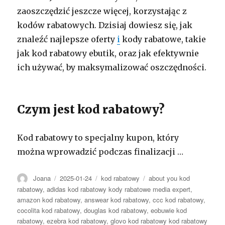
zaoszczędzić jeszcze więcej, korzystając z
kodów rabatowych. Dzisiaj dowiesz się, jak
znaleźć najlepsze oferty
i
kody rabatowe, takie
jak kod rabatowy ebutik, oraz jak efektywnie
ich używać, by maksymalizować oszczędności.
Czym jest kod rabatowy?
Kod rabatowy to specjalny kupon, który
można wprowadzić podczas finalizacji …
Autor
Opublikowano
Kategorie
Tagi
Joana
2025-01-24
kod rabatowy
about you kod
rabatowy
,
adidas kod rabatowy kody rabatowe media expert
,
amazon kod rabatowy
,
answear kod rabatowy
,
ccc kod rabatowy
,
cocolita kod rabatowy
,
douglas kod rabatowy
,
eobuwie kod
rabatowy
,
ezebra kod rabatowy
,
glovo kod rabatowy kod rabatowy