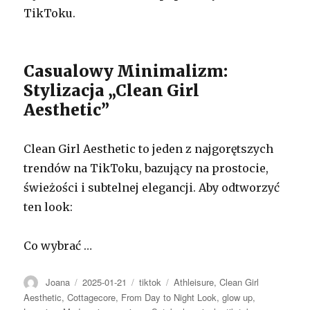
TikToku.
Casualowy Minimalizm:
Stylizacja „Clean Girl
Aesthetic”
Clean Girl Aesthetic to jeden z najgorętszych
trendów na TikToku, bazujący na prostocie,
świeżości i subtelnej elegancji. Aby odtworzyć
ten look:
Co wybrać …
Autor
Opublikowano
Kategorie
Tagi
Joana
2025-01-21
tiktok
Athleisure
,
Clean Girl
Aesthetic
,
Cottagecore
,
From Day to Night Look
,
glow up
,