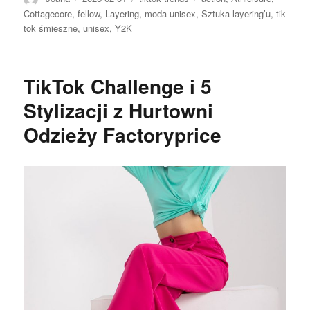
Cottagecore
,
fellow
,
Layering
,
moda unisex
,
Sztuka layering’u
,
tik
tok śmieszne
,
unisex
,
Y2K
TikTok Challenge i 5
Stylizacji z Hurtowni
Odzieży Factoryprice