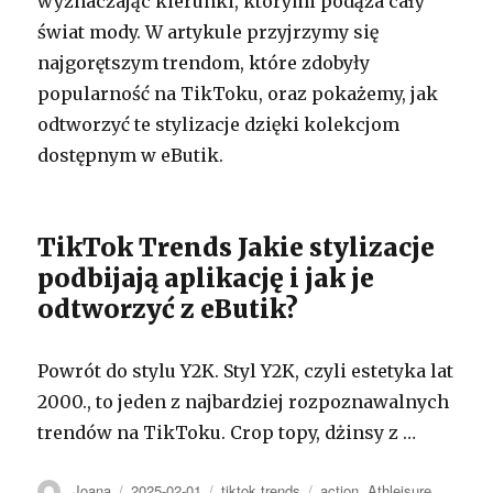
wyznaczając kierunki, którymi podąża cały
świat mody. W artykule przyjrzymy się
najgorętszym trendom, które zdobyły
popularność na TikToku, oraz pokażemy, jak
odtworzyć te stylizacje dzięki kolekcjom
dostępnym w eButik.
TikTok Trends Jakie stylizacje
podbijają aplikację i jak je
odtworzyć z eButik?
Powrót do stylu Y2K. Styl Y2K, czyli estetyka lat
2000., to jeden z najbardziej rozpoznawalnych
trendów na TikToku. Crop topy, dżinsy z …
Autor
Opublikowano
Kategorie
Tagi
Joana
2025-02-01
tiktok trends
action
,
Athleisure
,