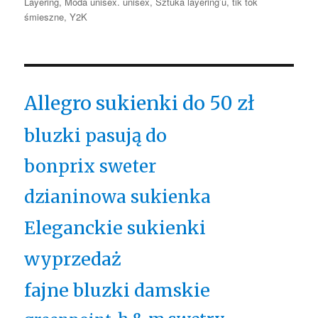
Layering
,
Moda unisex. unisex
,
Sztuka layering’u
,
tik tok
śmieszne
,
Y2K
Allegro sukienki do 50 zł
bluzki pasują do
bonprix sweter
dzianinowa sukienka
Eleganckie sukienki
wyprzedaż
fajne bluzki damskie