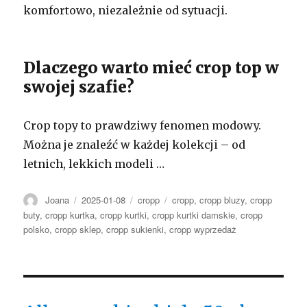
komfortowo, niezależnie od sytuacji.
Dlaczego warto mieć crop top w
swojej szafie?
Crop topy to prawdziwy fenomen modowy.
Można je znaleźć w każdej kolekcji – od
letnich, lekkich modeli …
Autor
Opublikowano
Kategorie
Tagi
Joana
2025-01-08
cropp
cropp
,
cropp bluzy
,
cropp
buty
,
cropp kurtka
,
cropp kurtki
,
cropp kurtki damskie
,
cropp
polsko
,
cropp sklep
,
cropp sukienki
,
cropp wyprzedaż