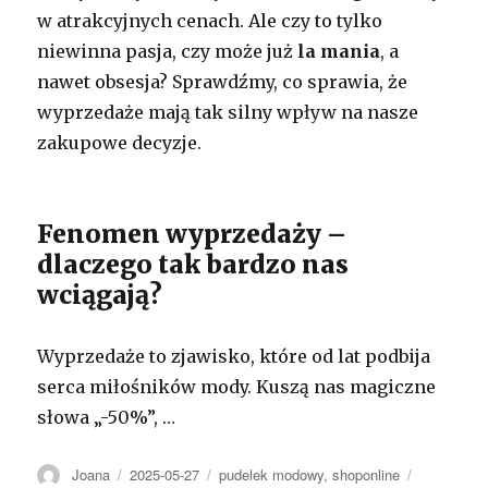
w atrakcyjnych cenach. Ale czy to tylko
niewinna pasja, czy może już
la mania
, a
nawet obsesja? Sprawdźmy, co sprawia, że
wyprzedaże mają tak silny wpływ na nasze
zakupowe decyzje.
Fenomen wyprzedaży –
dlaczego tak bardzo nas
wciągają?
Wyprzedaże to zjawisko, które od lat podbija
serca miłośników mody. Kuszą nas magiczne
słowa „-50%”, …
Autor
Opublikowano
Kategorie
Tagi
Joana
2025-05-27
pudelek modowy
,
shoponline