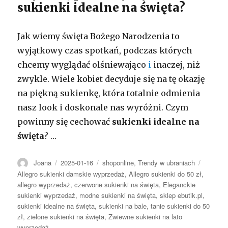
sukienki idealne na święta?
Jak wiemy święta Bożego Narodzenia to
wyjątkowy czas spotkań, podczas których
chcemy wyglądać olśniewająco
i
inaczej, niż
zwykle. Wiele kobiet decyduje się na tę okazję
na piękną sukienkę, która totalnie odmienia
nasz look i doskonale nas wyróżni. Czym
powinny się cechować
sukienki idealne na
święta
? …
Autor
Opublikowano
Kategorie
Tagi
Joana
2025-01-16
shoponline
,
Trendy w ubraniach
Allegro sukienki damskie wyprzedaż
,
Allegro sukienki do 50 zł
,
allegro wyprzedaż
,
czerwone sukienki na święta
,
Eleganckie
sukienki wyprzedaż
,
modne sukienki na święta
,
sklep ebutik.pl
,
sukienki idealne na święta
,
sukienki na bale
,
tanie sukienki do 50
zł
,
zielone sukienki na święta
,
Zwiewne sukienki na lato
wyprzedaż