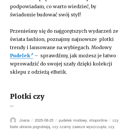
podpowiadam, co warto wiedzieć, by
świadomie budować swój styl!
Przenieśmy się do najgorętszych wydarzeń ze
świata fashion, poznajmy najnowsze plotki
trendy i lansowane na wybiegach. Modowy
Pudelek
– sprawdźmy, jak możesz je łatwo
wprowadzić do swojej szafy dzięki kolekcji
sklepu z odzieżą eButik.
Plotki czy
…
Autor
Opublikowano
Kategorie
Tagi
Joana
2025-08-25
pudelek modowy
,
shoponline
czy
białe ubrania pogrubiają
,
czy czarny zawsze wyszczupla
,
czy