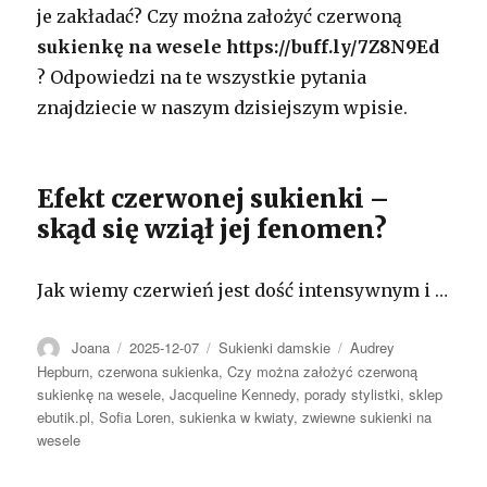
je zakładać? Czy można założyć czerwoną
sukienkę na wesele https://buff.ly/7Z8N9Ed
? Odpowiedzi na te wszystkie pytania
znajdziecie w naszym dzisiejszym wpisie.
Efekt czerwonej sukienki –
skąd się wziął jej fenomen?
Jak wiemy czerwień jest dość intensywnym i …
Autor
Opublikowano
Kategorie
Tagi
Joana
2025-12-07
Sukienki damskie
Audrey
Hepburn
,
czerwona sukienka
,
Czy można założyć czerwoną
sukienkę na wesele
,
Jacqueline Kennedy
,
porady stylistki
,
sklep
ebutik.pl
,
Sofia Loren
,
sukienka w kwiaty
,
zwiewne sukienki na
wesele