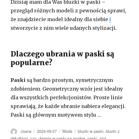
Dzisiaj mam dla Was bluzki w paski –
przegląd różnych modeli z pewnością sprawi,
że znajdziecie model idealny dla siebie
i
stworzycie z nim wiele udanych stylizacji.
Dlaczego ubrania w paski są
popularne?
Paski
są bardzo prostym, symetrycznym
zdobieniem. Geometryczny wzór jest idealny
dla wszystkich perfekcjonistów. Proste linie
sprawiają, że każde ubranie nabiera elegancji.
Paski są głównym motywem stylu …
Autor
Opublikowano
Kategorie
Tagi
Joana
2024-09-27
Moda
bluzki w paski
,
bluzki z
dekoltami
,
czy ubrania w paski są modne
,
paski
,
styl