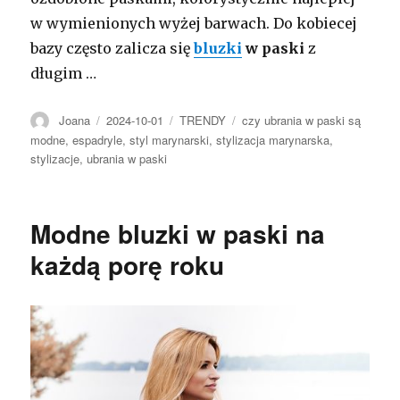
w wymienionych wyżej barwach. Do kobiecej
bazy często zalicza się
bluzki
w paski
z
długim …
Autor
Opublikowano
Kategorie
Tagi
Joana
2024-10-01
TRENDY
czy ubrania w paski są
modne
,
espadryle
,
styl marynarski
,
stylizacja marynarska
,
stylizacje
,
ubrania w paski
Modne bluzki w paski na
każdą porę roku