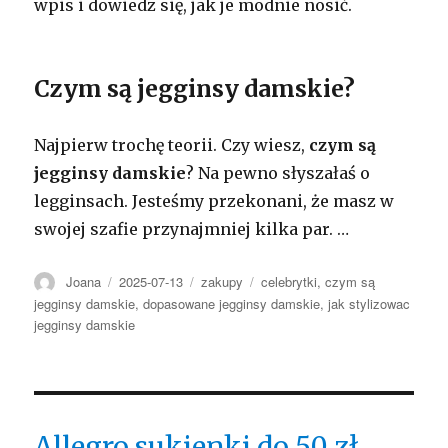
wpis i dowiedz się, jak je modnie nosić.
Czym są jegginsy damskie?
Najpierw trochę teorii. Czy wiesz,
czym są
jegginsy damskie
? Na pewno słyszałaś o
legginsach. Jesteśmy przekonani, że masz w
swojej szafie przynajmniej kilka par.
…
Autor
Opublikowano
Kategorie
Tagi
Joana
2025-07-13
zakupy
celebrytki
,
czym są
jegginsy damskie
,
dopasowane jegginsy damskie
,
jak stylizowac
jegginsy damskie
Allegro sukienki do 50 zł