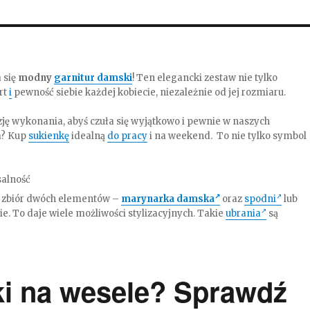
 się
modny
garnitur damski
! Ten elegancki zestaw nie tylko
rt
i
pewność siebie każdej kobiecie, niezależnie od jej rozmiaru.
zję wykonania, abyś czuła się wyjątkowo i pewnie w naszych
a? Kup
sukienkę
idealną
do pracy
i na weekend. To nie tylko symbol
salność
to zbiór dwóch elementów –
marynarka damska
oraz
spodni
lub
. To daje wiele możliwości stylizacyjnych. Takie
ubrania
są
ki na wesele? Sprawdź