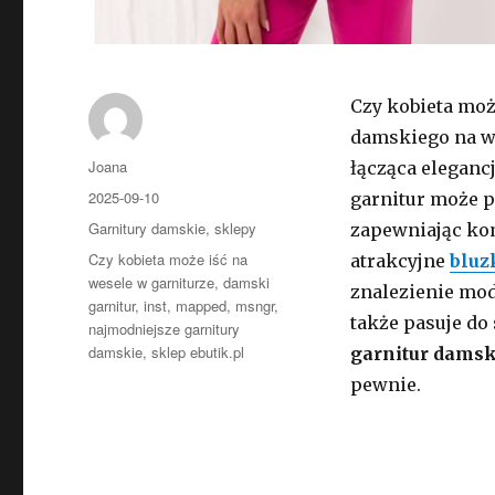
Czy kobieta moż
damskiego na we
Autor
Joana
łącząca elegan
Opublikowano
2025-09-10
garnitur może p
Kategorie
Garnitury damskie
,
sklepy
zapewniając kom
Tagi
Czy kobieta może iść na
atrakcyjne
bluz
wesele w garniturze
,
damski
znalezienie mod
garnitur
,
inst
,
mapped
,
msngr
,
także pasuje do
najmodniejsze garnitury
damskie
,
sklep ebutik.pl
garnitur damsk
pewnie.