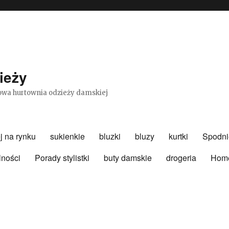
ieży
etowa hurtownia odzieży damskiej
j na rynku
sukienkie
bluzki
bluzy
kurtki
Spodni
lności
Porady stylistki
buty damskie
drogeria
Hom