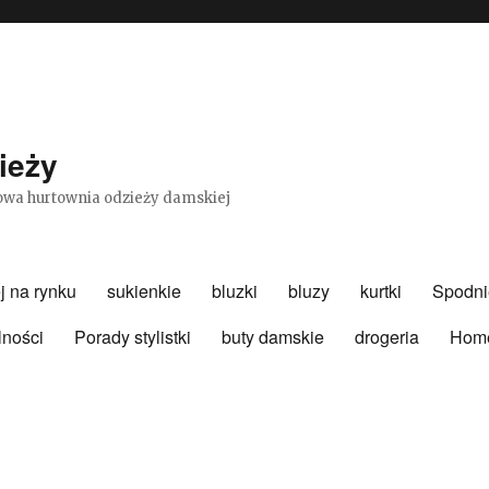
ieży
etowa hurtownia odzieży damskiej
j na rynku
sukienkie
bluzki
bluzy
kurtki
Spodni
lności
Porady stylistki
buty damskie
drogeria
Hom