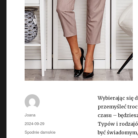
Wybierając się 
przemyśleć troc
Autor
Joana
czasu – będzies
Opublikowano
2024-09-29
Typów i rodzajó
Kategorie
Spodnie damskie
być świadomym, 