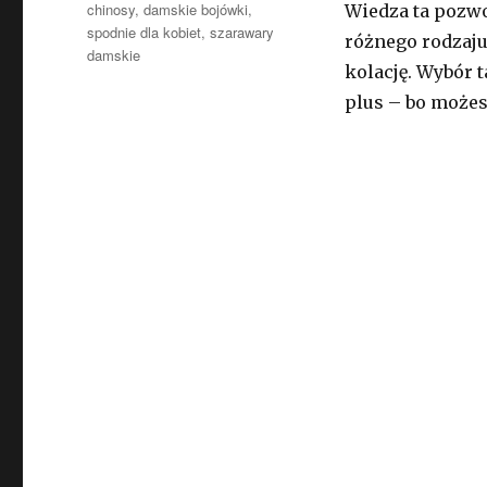
Tagi
chinosy
,
damskie bojówki
,
Wiedza ta pozwo
spodnie dla kobiet
,
szarawary
różnego rodzaju
damskie
kolację. Wybór 
plus – bo możes