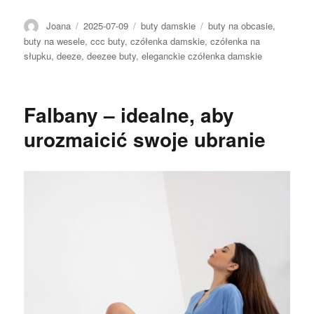
Autor
Opublikowano
Kategorie
Tagi
Joana
2025-07-09
buty damskie
buty na obcasie
,
buty na wesele
,
ccc buty
,
czółenka damskie
,
czółenka na
słupku
,
deeze
,
deezee buty
,
eleganckie czółenka damskie
Falbany – idealne, aby
urozmaicić swoje ubranie