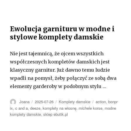
Ewolucja garnituru w modne i
stylowe komplety damskie
Nie jest tajemnicą, że ojcem wszystkich
współczesnych kompletów damskich jest
klasyczny garnitur. Już dawno temu ludzie
wpadli na pomysł, żeby połączyć ze sobą dwa
elementy garderoby w podobnym stylu …
Autor
Opublikowano
Kategorie
Tagi
Joana
2025-07-26
Komplety damskie
action
,
bonpr
ix
,
c and a
,
deeze
,
komplety na wiosnę
,
michele korse
,
modne
komplety damskie
,
sklep ebutik.pl