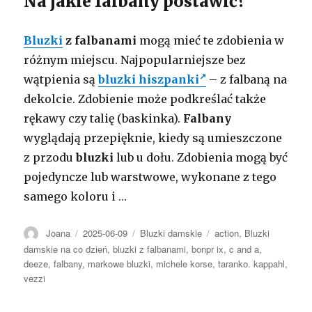
Na jakie falbany postawić?
Bluzki
z falbanami
mogą mieć te zdobienia w
różnym miejscu. Najpopularniejsze bez
wątpienia są
bluzki hiszpanki
– z falbaną na
dekolcie. Zdobienie może podkreślać także
rękawy czy talię (baskinka).
Falbany
wyglądają przepięknie, kiedy są umieszczone
z przodu
bluzki
lub u dołu. Zdobienia mogą być
pojedyncze lub warstwowe, wykonane z tego
samego koloru i …
Autor
Opublikowano
Kategorie
Tagi
Joana
2025-06-09
Bluzki damskie
action
,
Bluzki
damskie na co dzień
,
bluzki z falbanami
,
bonpr ix
,
c and a
,
deeze
,
falbany
,
markowe bluzki
,
michele korse
,
taranko. kappahl
,
vezzi