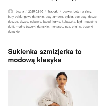
Autor
Opublikowano
Kategorie
Tagi
Joana
2025-02-05
Traperki
booker
,
buty na zimę
,
buty trekkingowe damskie
,
buty zimowe
,
bylola
,
ccc buty
,
deeze
,
deezee
,
dezee
,
eobuwie
,
faced
,
karko
,
kubaszka
,
lejdi
,
massimo
dutti
,
modne traperki damskie
,
monasou
,
nba
,
origins
,
traperki
damskie
Sukienka szmizjerka to
modową klasyka