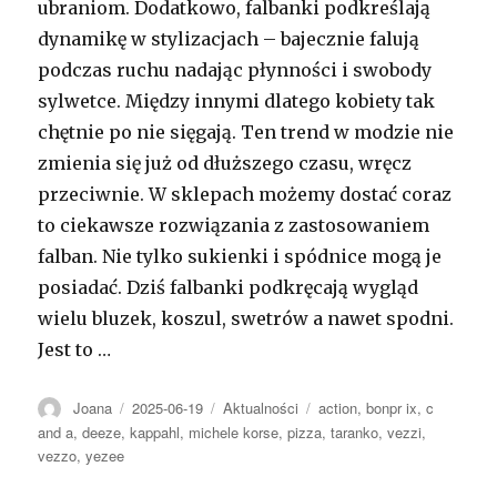
ubraniom. Dodatkowo, falbanki podkreślają
dynamikę w stylizacjach – bajecznie falują
podczas ruchu nadając płynności i swobody
sylwetce. Między innymi dlatego kobiety tak
chętnie po nie sięgają. Ten trend w modzie nie
zmienia się już od dłuższego czasu, wręcz
przeciwnie. W sklepach możemy dostać coraz
to ciekawsze rozwiązania z zastosowaniem
falban. Nie tylko sukienki i spódnice mogą je
posiadać. Dziś falbanki podkręcają wygląd
wielu bluzek, koszul, swetrów a nawet spodni.
Jest to …
Autor
Opublikowano
Kategorie
Tagi
Joana
2025-06-19
Aktualności
action
,
bonpr ix
,
c
and a
,
deeze
,
kappahl
,
michele korse
,
pizza
,
taranko
,
vezzi
,
vezzo
,
yezee