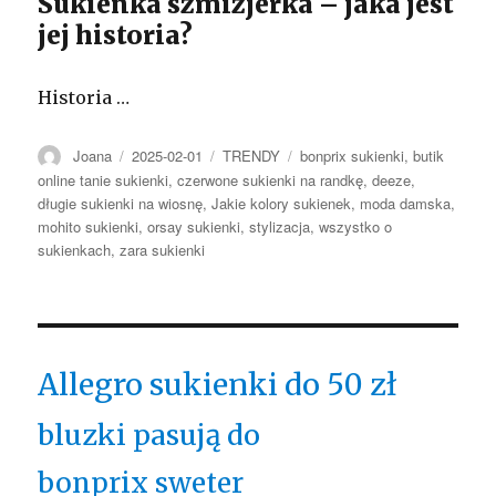
Sukienka szmizjerka – jaka jest
jej historia?
Historia …
Autor
Opublikowano
Kategorie
Tagi
Joana
2025-02-01
TRENDY
bonprix sukienki
,
butik
online tanie sukienki
,
czerwone sukienki na randkę
,
deeze
,
długie sukienki na wiosnę
,
Jakie kolory sukienek
,
moda damska
,
mohito sukienki
,
orsay sukienki
,
stylizacja
,
wszystko o
sukienkach
,
zara sukienki
Allegro sukienki do 50 zł
bluzki pasują do
bonprix sweter