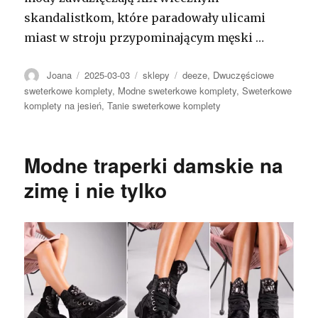
skandalistkom, które paradowały ulicami
miast w stroju przypominającym męski
…
Autor
Opublikowano
Kategorie
Tagi
Joana
2025-03-03
sklepy
deeze
,
Dwuczęściowe
sweterkowe komplety
,
Modne sweterkowe komplety
,
Sweterkowe
komplety na jesień
,
Tanie sweterkowe komplety
Modne traperki damskie na
zimę i nie tylko