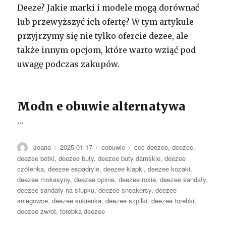
Deeze? Jakie marki i modele mogą dorównać
lub przewyższyć ich ofertę? W tym artykule
przyjrzymy się nie tylko ofercie dezee, ale
także innym opcjom, które warto wziąć pod
uwagę podczas zakupów.
Modn e obuwie alternatywa
…
Autor
Opublikowano
Kategorie
Tagi
Joana
2025-01-17
eobuwie
ccc deezee
,
deezee
,
deezee botki
,
deezee buty
,
deezee buty damskie
,
deezee
czółenka
,
deezee espadryle
,
deezee klapki
,
deezee kozaki
,
deezee mokasyny
,
deezee opinie
,
deezee roxie
,
deezee sandały
,
deezee sandały na słupku
,
deezee sneakersy
,
deezee
sniegowce
,
deezee sukienka
,
deezee szpilki
,
deezee torebki
,
deezee zwrot
,
torebka deezee