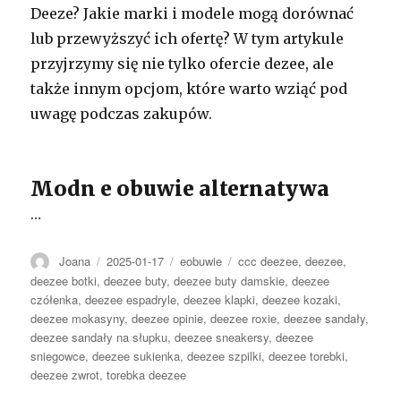
Deeze? Jakie marki i modele mogą dorównać
lub przewyższyć ich ofertę? W tym artykule
przyjrzymy się nie tylko ofercie dezee, ale
także innym opcjom, które warto wziąć pod
uwagę podczas zakupów.
Modn e obuwie alternatywa
…
Autor
Opublikowano
Kategorie
Tagi
Joana
2025-01-17
eobuwie
ccc deezee
,
deezee
,
deezee botki
,
deezee buty
,
deezee buty damskie
,
deezee
czółenka
,
deezee espadryle
,
deezee klapki
,
deezee kozaki
,
deezee mokasyny
,
deezee opinie
,
deezee roxie
,
deezee sandały
,
deezee sandały na słupku
,
deezee sneakersy
,
deezee
sniegowce
,
deezee sukienka
,
deezee szpilki
,
deezee torebki
,
deezee zwrot
,
torebka deezee