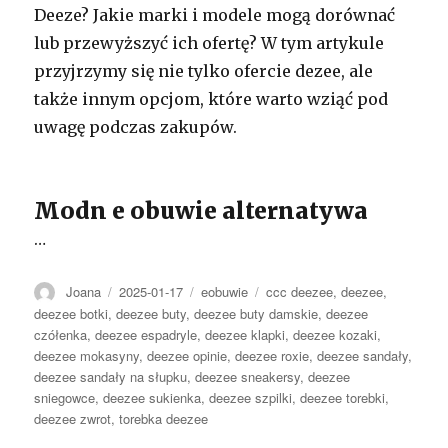
Deeze? Jakie marki i modele mogą dorównać
lub przewyższyć ich ofertę? W tym artykule
przyjrzymy się nie tylko ofercie dezee, ale
także innym opcjom, które warto wziąć pod
uwagę podczas zakupów.
Modn e obuwie alternatywa
…
Autor
Opublikowano
Kategorie
Tagi
Joana
2025-01-17
eobuwie
ccc deezee
,
deezee
,
deezee botki
,
deezee buty
,
deezee buty damskie
,
deezee
czółenka
,
deezee espadryle
,
deezee klapki
,
deezee kozaki
,
deezee mokasyny
,
deezee opinie
,
deezee roxie
,
deezee sandały
,
deezee sandały na słupku
,
deezee sneakersy
,
deezee
sniegowce
,
deezee sukienka
,
deezee szpilki
,
deezee torebki
,
deezee zwrot
,
torebka deezee