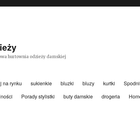
ieży
etowa hurtownia odzieży damskiej
j na rynku
sukienkie
bluzki
bluzy
kurtki
Spodni
lności
Porady stylistki
buty damskie
drogeria
Hom