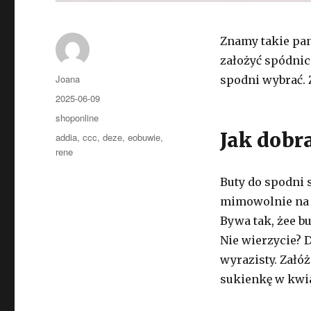
Znamy takie pan
założyć spódnic
Autor
Joana
spodni wybrać. 
Opublikowano
2025-06-09
Kategorie
shoponline
Jak dobr
Tagi
addia
,
ccc
,
deze
,
eobuwie
,
rene
Buty do spodni s
mimowolnie na e
Bywa tak, żee bu
Nie wierzycie? D
wyrazisty. Załó
sukienkę w kwi