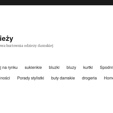
ieży
etowa hurtownia odzieży damskiej
j na rynku
sukienkie
bluzki
bluzy
kurtki
Spodni
lności
Porady stylistki
buty damskie
drogeria
Hom