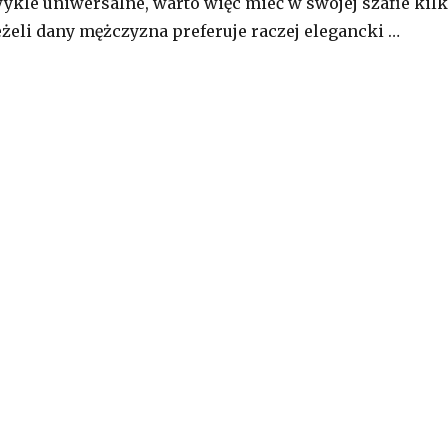
ykle uniwersalne, warto więc mieć w swojej szafie kil
eżeli dany mężczyzna preferuje raczej elegancki …