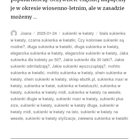
je w okresie wiosenno-letnim, ale w zasadzie
możemy …
Autor
Opublikowano
Kategorie
Tagi
Joana
2025-01-24
sukienki w kwiaty
biala sukienka
w kwiaty
,
czarna sukienka w kwiatki
,
Czy kolorowe sukienki są
modne?
,
dluga sukienka w kwiatki
,
długa sukienka w kwiaty
,
elegancka sukienka w kwiaty
,
eleganckie sukienki w kwiaty
,
Jaka
sukienka dla kobiety po 50?
,
Jakie sukienki dla 30 latki?
,
Jakie
sukienki odmładzają?
,
Jakie sukienki wyszczuplają?
,
mohito
sukienka w kwiatki
,
mohito sukienka w kwiaty
,
shein sukienka w
kwiaty
,
shein sukienki w kwiaty
,
sklep ebutik.pl
,
sukienka maxi w
kwiaty
,
sukienka w kwiat
,
sukienka w kwiatuszki
,
sukienka w
kwiaty
,
sukienka w kwiaty midi
,
sukienka w kwiaty na wesele
,
sukienki dlugie w kwiaty
,
sukienki maxi w kwiaty
,
sukienki plus
size
,
sukienki w kwiaty
,
sukienki w kwiaty długa
,
sukienki w
kwiaty midi
,
sukienki w kwiaty na lato
,
sukienki w kwiaty na
wesele
,
sukienki w kwiaty stylizacje
,
zwiewna sukienka w kwiatki