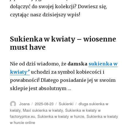
dołączyć do swojej kolekcji? Dowiesz się,
czytając nasz dzisiejszy wpis!
Sukienka w kwiaty – wiosenne
must have
Nie od dziś wiadomo, że
damska
sukienka w
kwiaty
uchodzi za symbol kobiecości i
powabności! Dlatego posiadanie jej w swoim
sklepie jest absolutnym
…
Autor
Opublikowano
Kategorie
Tagi
Joana
2025-08-23
Sukienki
długa sukienka w
kwiaty
,
Maxi sukienka w kwiaty
,
Sukienka w kwiaty w
factoryprice.eu
,
Sukienka w kwiaty w hurcie
,
Sukienka w kwiaty
w hurcie online