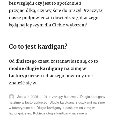
bez względu czy jest to spotkanie z
przyjaciółką, czy wyjście do pracy! Przeczytaj
nasze podpowiedzi i dowiedz się, dlaczego
będą najlepszym dla Ciebie wyborem!
Co to jest kardigan?
Od dłuższego czasu zastanawiasz się, co to
modne długie kardigany na zimę w
factoryprice.eu
i dlaczego powinny one
znaleźć się w
…
Autor
Opublikowano
Kategorie
Tagi
Joana
2025-11-21
zakupy hurtowe
Długie kardigany
na zimę w factoryprice.eu
,
Długie kardigany z guzikami na zimę
w factoryprice.eu
,
Długie kardigany z paskiem na zimę w
factoryprice.eu
,
Kobiece długie kardigany na zimę w