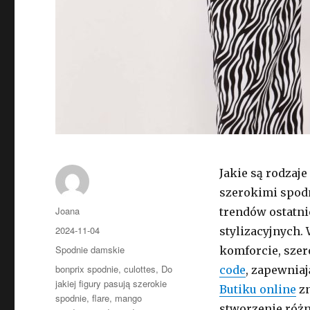
Jakie są rodzaj
szerokimi spodn
Autor
Joana
trendów ostatni
Opublikowano
2024-11-04
stylizacyjnych. 
Kategorie
Spodnie damskie
komforcie, szer
Tagi
bonprix spodnie
,
culottes
,
Do
code
, zapewniaj
jakiej figury pasują szerokie
Butiku online
zn
spodnie
,
flare
,
mango
stworzenie różn