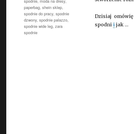
spodnie
,
moda na dresy
,
paperbag
,
shein sklep
,
spodnie do pracy
,
spodnie
Dzisiaj omówię 
dzwony
,
spodnie palazzo
,
spodni
i
jak …
spodnie wide leg
,
zara
spodnie