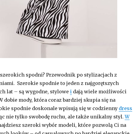
e szerokich spodni? Przewodnik po stylizacjach z
iami. Szerokie spodnie to jeden z najgorętszych
ch lat – są wygodne, stylowe
i
dają wiele możliwości
W dobie mody, która coraz bardziej skupia się na
okie spodnie doskonale wpisują się w codzienny
dress
ąc nie tylko swobodę ruchu, ale także unikalny styl.
W
ajdziesz szeroki wybór modeli, które pozwolą Ci na
ych looków – od casualowych po bardziej eleganckie.