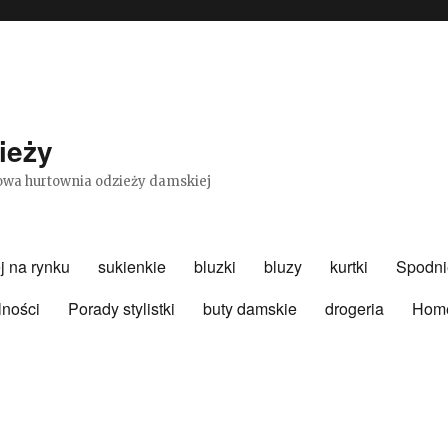
ieży
etowa hurtownia odzieży damskiej
j na rynku
sukienkie
bluzki
bluzy
kurtki
Spodni
lności
Porady stylistki
buty damskie
drogeria
Hom