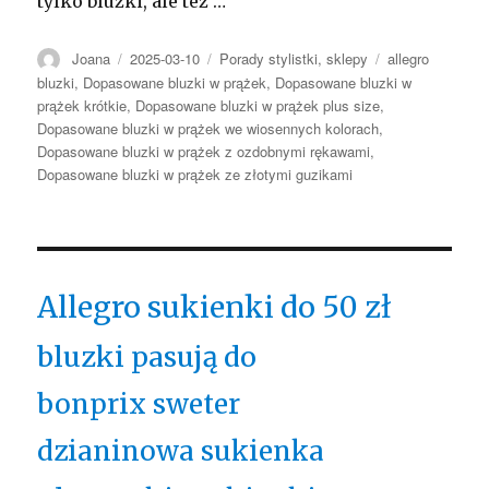
tylko bluzki, ale też …
Autor
Opublikowano
Kategorie
Tagi
Joana
2025-03-10
Porady stylistki
,
sklepy
allegro
bluzki
,
Dopasowane bluzki w prążek
,
Dopasowane bluzki w
prążek krótkie
,
Dopasowane bluzki w prążek plus size
,
Dopasowane bluzki w prążek we wiosennych kolorach
,
Dopasowane bluzki w prążek z ozdobnymi rękawami
,
Dopasowane bluzki w prążek ze złotymi guzikami
Allegro sukienki do 50 zł
bluzki pasują do
bonprix sweter
dzianinowa sukienka