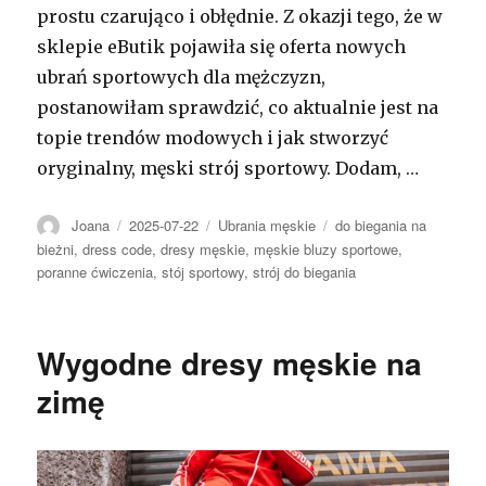
prostu czarująco i obłędnie. Z okazji tego, że w
sklepie eButik pojawiła się oferta nowych
ubrań sportowych dla mężczyzn,
postanowiłam sprawdzić, co aktualnie jest na
topie trendów modowych i jak stworzyć
oryginalny, męski strój sportowy. Dodam, …
Autor
Opublikowano
Kategorie
Tagi
Joana
2025-07-22
Ubrania męskie
do biegania na
bieżni
,
dress code
,
dresy męskie
,
męskie bluzy sportowe
,
poranne ćwiczenia
,
stój sportowy
,
strój do biegania
Wygodne dresy męskie na
zimę