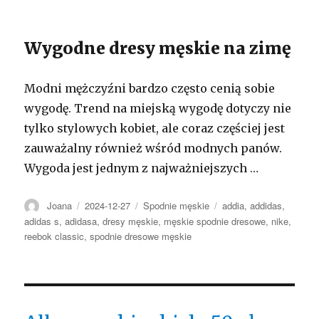
Wygodne dresy męskie na zimę
Modni mężczyźni bardzo często cenią sobie
wygodę. Trend na miejską wygodę dotyczy nie
tylko stylowych kobiet, ale coraz częściej jest
zauważalny również wśród modnych panów.
Wygoda jest jednym z najważniejszych …
Autor
Opublikowano
Kategorie
Tagi
Joana
2024-12-27
Spodnie męskie
addia
,
addidas
,
adidas s
,
adidasa
,
dresy męskie
,
męskie spodnie dresowe
,
nike
,
reebok classic
,
spodnie dresowe męskie