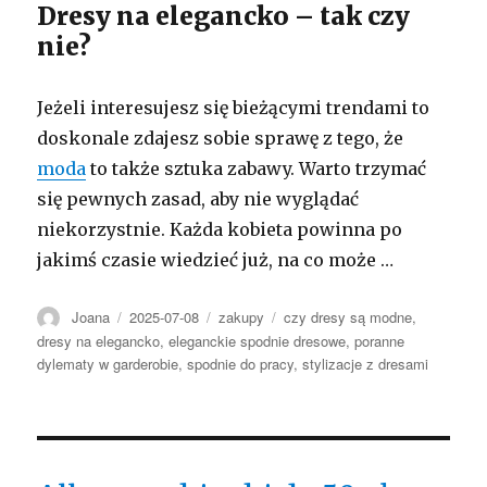
Dresy na elegancko – tak czy
nie?
Jeżeli interesujesz się bieżącymi trendami to
doskonale zdajesz sobie sprawę z tego, że
moda
to także sztuka zabawy. Warto trzymać
się pewnych zasad, aby nie wyglądać
niekorzystnie. Każda kobieta powinna po
jakimś czasie wiedzieć już, na co może …
Autor
Opublikowano
Kategorie
Tagi
Joana
2025-07-08
zakupy
czy dresy są modne
,
dresy na elegancko
,
eleganckie spodnie dresowe
,
poranne
dylematy w garderobie
,
spodnie do pracy
,
stylizacje z dresami