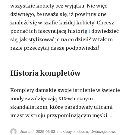
wszystkie kobiety bez wyjątku! Nic więc
dziwnego, że uważa się, iż powinny one
znaleźć się w szafie każdej kobiety! Chcesz
poznać ich fascynującą historię
i
dowiedzieć
się, jak stylizować je na co dzień? W takim
razie przeczytaj nasze podpowiedzi!
Historia kompletów
Komplety damskie swoje istnienie w świecie
mody zawdzięczają XIX-wiecznym
skandalistkom, które paradowały ulicami
miast w stroju przypominającym męski
…
Autor
Opublikowano
Kategorie
Tagi
Joana
2025-03-03
sklepy
deeze
,
Dwuczęściowe