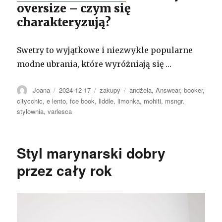
oversize – czym się
charakteryzują?
Swetry to wyjątkowe i niezwykle popularne
modne ubrania, które wyróżniają się …
Autor
Opublikowano
Kategorie
Tagi
Joana
2024-12-17
zakupy
andżela
,
Answear
,
booker
,
citycchic
,
e lento
,
fce book
,
liddle
,
limonka
,
mohiti
,
msngr
,
stylownia
,
varlesca
Styl marynarski dobry
przez cały rok