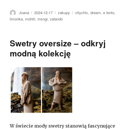
Autor
Opublikowano
Kategorie
Tagi
Joana
2024-12-17
zakupy
citychic
,
dream
,
e lento
,
limonka
,
mohiti
,
msngr
,
zalando
Swetry oversize – odkryj
modną kolekcję
W świecie mody swetry stanowią fascynujące