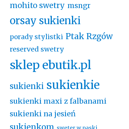
mohito swetry
msngr
orsay sukienki
Ptak Rzgów
porady stylistki
reserved swetry
sklep ebutik.pl
sukienkie
sukienki
sukienki maxi z falbanami
sukienki na jesień
sukienkom
sweter w paski