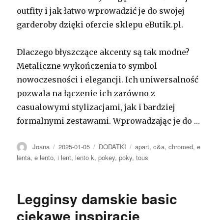
outfity i jak łatwo wprowadzić je do swojej
garderoby dzięki ofercie sklepu eButik.pl.
Dlaczego błyszczące akcenty są tak modne?
Metaliczne wykończenia to symbol
nowoczesności i elegancji. Ich uniwersalność
pozwala na łączenie ich zarówno z
casualowymi stylizacjami, jak i bardziej
formalnymi zestawami. Wprowadzając je do …
Autor
Opublikowano
Kategorie
Tagi
Joana
2025-01-05
DODATKI
apart
,
c&a
,
chromed
,
e
lenta
,
e lento
,
i lent
,
lento k
,
pokey
,
poky
,
tous
Legginsy damskie basic
ciekawe inspiracje