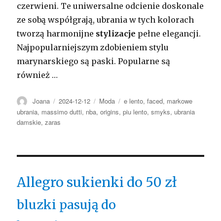
czerwieni. Te uniwersalne odcienie doskonale
ze sobą współgrają, ubrania w tych kolorach
tworzą harmonijne
stylizacje
pełne elegancji.
Najpopularniejszym zdobieniem stylu
marynarskiego są paski. Popularne są
również …
Autor
Opublikowano
Kategorie
Tagi
Joana
2024-12-12
Moda
e lento
,
faced
,
markowe
ubrania
,
massimo dutti
,
nba
,
origins
,
piu lento
,
smyks
,
ubrania
damskie
,
zaras
Allegro sukienki do 50 zł
bluzki pasują do