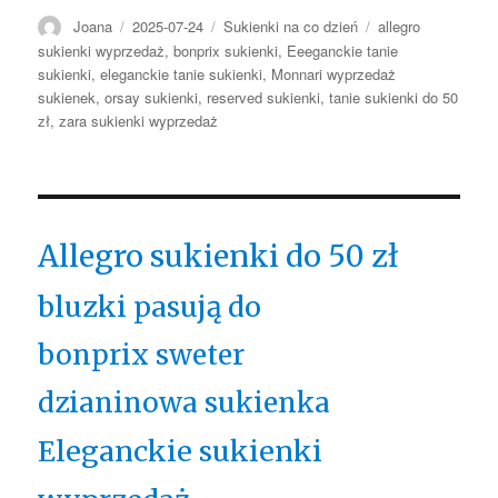
Autor
Opublikowano
Kategorie
Tagi
Joana
2025-07-24
Sukienki na co dzień
allegro
sukienki wyprzedaż
,
bonprix sukienki
,
Eeeganckie tanie
sukienki
,
eleganckie tanie sukienki
,
Monnari wyprzedaż
sukienek
,
orsay sukienki
,
reserved sukienki
,
tanie sukienki do 50
zł
,
zara sukienki wyprzedaż
Allegro sukienki do 50 zł
bluzki pasują do
bonprix sweter
dzianinowa sukienka
Eleganckie sukienki