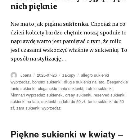
nich pięknie
Nie ma to jak piękna
sukienka
. Chociaż na co
dzień kobiety bardzo chętnie noszą spodnie to
naprawdę warto jest pamiętać o tym, że miło
jest czasami wskoczyć właśnie w sukienkę. To
sposób na stylizację …
Autor
Opublikowano
Kategorie
Tagi
Joana
2025-07-26
zakupy
allegro sukienki
wyprzedaż
,
bonprix sukienki
,
długie sukienki na lato
,
Eeeganckie
tanie sukienki
,
eleganckie tanie sukienki
,
Letnie sukienki
,
Monnari wyprzedaż sukienek
,
orsay sukienki
,
reserved sukienki
,
sukienki na lato
,
sukienki na lato do 50 zł
,
tanie sukienki do 50
zł
,
zara sukienki wyprzedaż
Piękne sukienki w kwiaty –