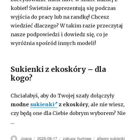
kobiet! Świetnie zaprezentują się podczas
wyjścia do pracy lub na randkę! Chcesz
wiedzieć dlaczego? W takim razie przeczytaj
nasze podpowiedzi i dowiedz się, co je
wyróżnia spośród innych modeli!
Sukienki z ekoskóry – dla
kogo?
Chciałabyś, aby do Twojej szafy dołączyły
modne
sukienki
z ekoskóry
, ale nie wiesz,
czy będą one dla Ciebie dobrym wyborem? Nie
…
Autor
Opublikowano
Kategorie
Tagi
Joana
2025-08-17
zakupy hurtowe
allegro sukienki