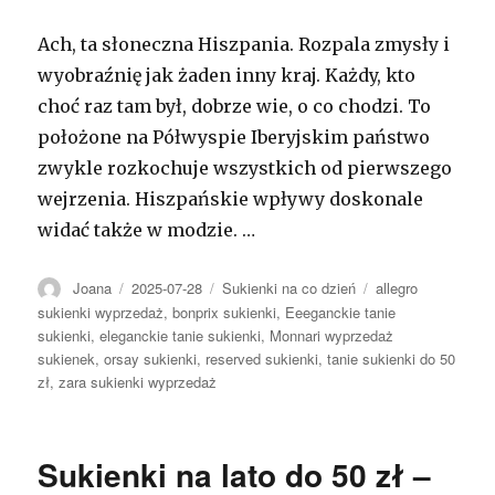
Ach, ta słoneczna Hiszpania. Rozpala zmysły i
wyobraźnię jak żaden inny kraj. Każdy, kto
choć raz tam był, dobrze wie, o co chodzi. To
położone na Półwyspie Iberyjskim państwo
zwykle rozkochuje wszystkich od pierwszego
wejrzenia. Hiszpańskie wpływy doskonale
widać także w modzie. …
Autor
Opublikowano
Kategorie
Tagi
Joana
2025-07-28
Sukienki na co dzień
allegro
sukienki wyprzedaż
,
bonprix sukienki
,
Eeeganckie tanie
sukienki
,
eleganckie tanie sukienki
,
Monnari wyprzedaż
sukienek
,
orsay sukienki
,
reserved sukienki
,
tanie sukienki do 50
zł
,
zara sukienki wyprzedaż
Sukienki na lato do 50 zł –