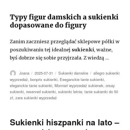
Typy figur damskich a sukienki
dopasowane do figury
Zanim zaczniesz przeglądać sklepowe półki w
poszukiwaniu tej idealnej
sukienki
, ważne,
byś dobrze się sobie przyjrzała. Z wiedzą …
Autor
Opublikowano
Kategorie
Tagi
Joana
2025-07-31
Sukienki damskie
allegro sukienki
wyprzedaż
,
bonprix sukienki
,
Eeeganckie tanie sukienki
,
eleganckie tanie sukienki
,
Monnari wyprzedaż sukienek
,
orsay
sukienki
,
reserved sukienki
,
sukienki letnie
,
tanie sukienki do 50
zł
,
zara sukienki wyprzedaż
Sukienki hiszpanki na lato –