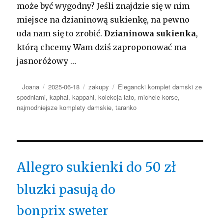
może być wygodny? Jeśli znajdzie się w nim
miejsce na dzianinową sukienkę, na pewno
uda nam się to zrobić.
Dzianinowa sukienka
,
którą chcemy Wam dziś zaproponować ma
jasnoróżowy …
Autor
Opublikowano
Kategorie
Tagi
Joana
2025-06-18
zakupy
Elegancki komplet damski ze
spodniami
,
kaphal
,
kappahl
,
kolekcja lato
,
michele korse
,
najmodniejsze komplety damskie
,
taranko
Allegro sukienki do 50 zł
bluzki pasują do
bonprix sweter