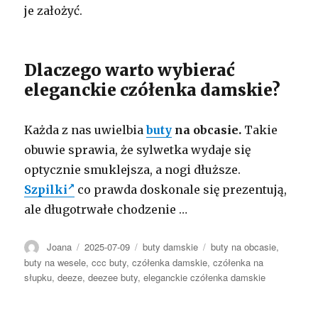
je założyć.
Dlaczego warto wybierać
eleganckie czółenka damskie?
Każda z nas uwielbia
buty
na obcasie.
Takie
obuwie sprawia, że sylwetka wydaje się
optycznie smuklejsza, a nogi dłuższe.
Szpilki
co prawda doskonale się prezentują,
ale długotrwałe chodzenie …
Autor
Opublikowano
Kategorie
Tagi
Joana
2025-07-09
buty damskie
buty na obcasie
,
buty na wesele
,
ccc buty
,
czółenka damskie
,
czółenka na
słupku
,
deeze
,
deezee buty
,
eleganckie czółenka damskie