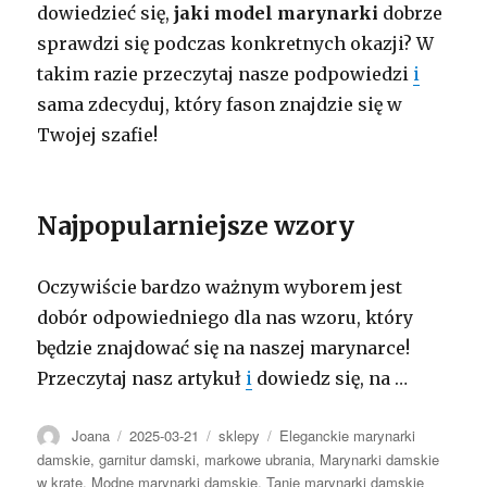
dowiedzieć się,
jaki model marynarki
dobrze
sprawdzi się podczas konkretnych okazji? W
takim razie przeczytaj nasze podpowiedzi
i
sama zdecyduj, który fason znajdzie się w
Twojej szafie!
Najpopularniejsze wzory
Oczywiście bardzo ważnym wyborem jest
dobór odpowiedniego dla nas wzoru, który
będzie znajdować się na naszej marynarce!
Przeczytaj nasz artykuł
i
dowiedz się, na
…
Autor
Opublikowano
Kategorie
Tagi
Joana
2025-03-21
sklepy
Eleganckie marynarki
damskie
,
garnitur damski
,
markowe ubrania
,
Marynarki damskie
w kratę
,
Modne marynarki damskie
,
Tanie marynarki damskie