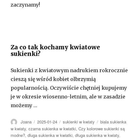
zaczynamy!
Za co tak kochamy kwiatowe
sukienki?
Sukienki z kwiatowym nadrukiem rokrocznie
cieszą się wśród kobiet olbrzymią
popularnością. Oczywiście chętniej kupujemy
je w okresie wiosenno-letnim, ale w zasadzie
możemy …
Autor
Opublikowano
Kategorie
Tagi
Joana
2025-01-24
sukienki w kwiaty
biala sukienka
w kwiaty
,
czarna sukienka w kwiatki
,
Czy kolorowe sukienki są
modne?
,
dluga sukienka w kwiatki
,
długa sukienka w kwiaty
,