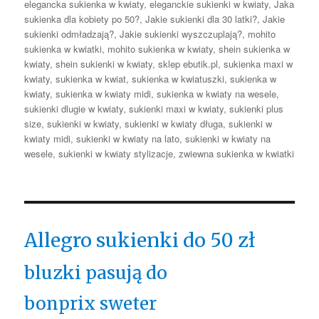
elegancka sukienka w kwiaty
,
eleganckie sukienki w kwiaty
,
Jaka
sukienka dla kobiety po 50?
,
Jakie sukienki dla 30 latki?
,
Jakie
sukienki odmładzają?
,
Jakie sukienki wyszczuplają?
,
mohito
sukienka w kwiatki
,
mohito sukienka w kwiaty
,
shein sukienka w
kwiaty
,
shein sukienki w kwiaty
,
sklep ebutik.pl
,
sukienka maxi w
kwiaty
,
sukienka w kwiat
,
sukienka w kwiatuszki
,
sukienka w
kwiaty
,
sukienka w kwiaty midi
,
sukienka w kwiaty na wesele
,
sukienki dlugie w kwiaty
,
sukienki maxi w kwiaty
,
sukienki plus
size
,
sukienki w kwiaty
,
sukienki w kwiaty długa
,
sukienki w
kwiaty midi
,
sukienki w kwiaty na lato
,
sukienki w kwiaty na
wesele
,
sukienki w kwiaty stylizacje
,
zwiewna sukienka w kwiatki
Allegro sukienki do 50 zł
bluzki pasują do
bonprix sweter