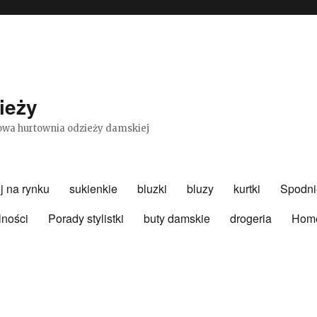
ieży
etowa hurtownia odzieży damskiej
j na rynku
sukienkie
bluzki
bluzy
kurtki
Spodni
lności
Porady stylistki
buty damskie
drogeria
Hom