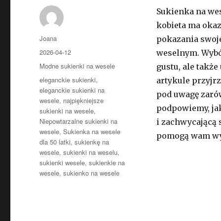
Sukienka na wes
kobieta ma okaz
Autor
Joana
pokazania swoje
Opublikowano
2026-04-12
weselnym. Wybór
Kategorie
Modne sukienki na wesele
gustu, ale takż
Tagi
eleganckie sukienki
,
artykule przyjr
eleganckie sukienki na
pod uwagę zarów
wesele
,
najpiękniejsze
podpowiemy, jak
sukienki na wesele
,
Niepowtarzalne sukienki na
i zachwycającą s
wesele
,
Sukienka na wesele
pomogą wam wy
dla 50 latki
,
sukienkę na
wesele
,
sukienki na weselu
,
sukienki wesele
,
sukienkie na
wesele
,
sukienko na wesele