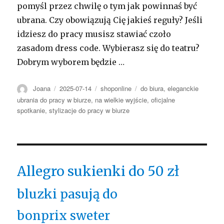
pomyśl przez chwilę o tym jak powinnaś być
ubrana. Czy obowiązują Cię jakieś reguły? Jeśli
idziesz do pracy musisz stawiać czoło
zasadom dress code. Wybierasz się do teatru?
Dobrym wyborem będzie …
Autor
Opublikowano
Kategorie
Tagi
Joana
2025-07-14
shoponline
do biura
,
eleganckie
ubrania do pracy w biurze
,
na wielkie wyjście
,
oficjalne
spotkanie
,
stylizacje do pracy w biurze
Allegro sukienki do 50 zł
bluzki pasują do
bonprix sweter