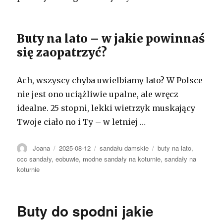
Buty na lato – w jakie powinnaś
się zaopatrzyć?
Ach, wszyscy chyba uwielbiamy lato? W Polsce
nie jest ono uciążliwie upalne, ale wręcz
idealne. 25 stopni, lekki wietrzyk muskający
Twoje ciało no i Ty – w letniej …
Autor
Opublikowano
Kategorie
Tagi
Joana
2025-08-12
sandału damskie
buty na lato
,
ccc sandały
,
eobuwie
,
modne sandały na koturnie
,
sandały na
koturnie
Buty do spodni jakie