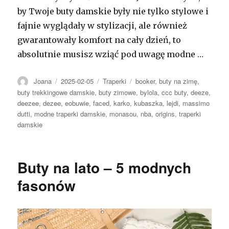
by Twoje buty damskie były nie tylko stylowe i
fajnie wyglądały w stylizacji, ale również
gwarantowały komfort na cały dzień, to
absolutnie musisz wziąć pod uwagę modne …
Autor
Opublikowano
Kategorie
Tagi
Joana
2025-02-05
Traperki
booker
,
buty na zimę
,
buty trekkingowe damskie
,
buty zimowe
,
bylola
,
ccc buty
,
deeze
,
deezee
,
dezee
,
eobuwie
,
faced
,
karko
,
kubaszka
,
lejdi
,
massimo
dutti
,
modne traperki damskie
,
monasou
,
nba
,
origins
,
traperki
damskie
Buty na lato – 5 modnych
fasonów