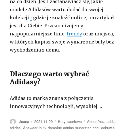
na co dzień. Jeśli zastanawiasz się, jakie
modele Adidasów warto dodać do swojej
kolekcji
i
gdzie je znaleźć online, ten artykuł
jest dla Ciebie. Przeanalizujemy
najpopularniejsze linie,
trendy
oraz miejsca,
w których kupisz swoje wymarzone buty bez
wychodzenia z domu.
Dlaczego warto wybrać
Adidasy?
Adidas to marka znana z połączenia
innowacyjnych technologii, wysokiej …
Autor
Opublikowano
Kategorie
Tagi
Joana
2024-11-29
Buty sportowe
About You
,
addia
,
adidas
,
Answear
,
buty damskie adidas superstar
,
ccc
,
eobuwie
,