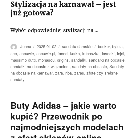
Stylizacja na karnawał – jest
już gotowa?
Wybór odpowiedniej stylizacji na …
Autor
Opublikowano
Kategorie
Tagi
Joana
2025-01-02
sandału damskie
booker
,
bylola
,
ccc
,
eobuwie
,
eobuwie.pl
,
faced
,
karko
,
kubaszka
,
lasocki
,
lejdi
,
massimo dutti
,
monasou
,
origins
,
sandałki
,
sandałki na obcasie
,
sandałki na obcasie z wiązaniem
,
sandały na obcasie
,
Sandały
na obcasie na karnawał
,
zara. nba
,
zaras
,
złote czy srebrne
sandały
Buty Adidas – jakie warto
kupić? Przewodnik po
najmodniejszych modelach
z ofert sklepów online