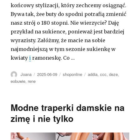
końcowy stylizacji, który zechcemy osiągnąć.
Bywa tak, żee buty do spodni potrafią zmienić
nasz strój o 180 stopni. Nie wierzycie? Daję
przykład na sukience, ponieważ jest bardziej
wyrazisty. Załóżmy, że macie na sobie
najmodniejszą w tym sezonie sukienkę w
kwiaty
i
ramoneskę. Co …
Autor
Opublikowano
Kategorie
Tagi
Joana
2025-06-09
shoponline
addia
,
ccc
,
deze
,
eobuwie
,
rene
Modne traperki damskie na
zimę i nie tylko