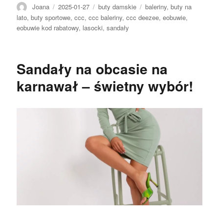
Autor
Opublikowano
Kategorie
Tagi
Joana
2025-01-27
buty damskie
baleriny
,
buty na
lato
,
buty sportowe
,
ccc
,
ccc baleriny
,
ccc deezee
,
eobuwie
,
eobuwie kod rabatowy
,
lasocki
,
sandały
Sandały na obcasie na
karnawał – świetny wybór!