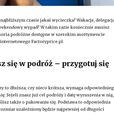
w najbliższym czasie jakaś wycieczka? Wakacje, delegacj
weekendowy wypad? W takim razie koniecznie musisz
soria podróżne dostępne w szerokim asortymencie
internetowego Factoryprice.pl.
z się w podróż – przygotuj się
zy to dłuższa, czy nieco krótsza, wymaga odpowiednie
ę. Jeżeli znasz już cel podróży i datę wyruszenia w nią,
lisz także o pakowaniu się. Podstawa to odpowiednia
 rozmiar uzależniony będzie najpewniej od długości