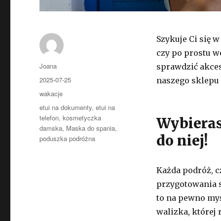
Szykuje Ci się 
czy po prostu 
Autor
Joana
sprawdzić akce
Opublikowano
2025-07-25
naszego sklepu 
Kategorie
wakacje
Tagi
etui na dokumenty
,
etui na
telefon
,
kosmetyczka
Wybieras
damska
,
Maska do spania
,
do niej!
poduszka podróżna
Każda podróż, c
przygotowania si
to na pewno myś
walizka, której