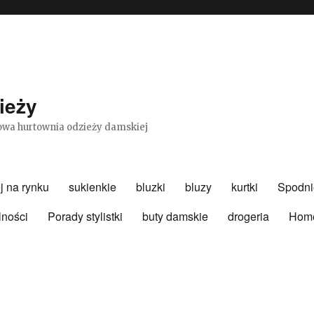
ieży
etowa hurtownia odzieży damskiej
j na rynku
sukienkie
bluzki
bluzy
kurtki
Spodni
lności
Porady stylistki
buty damskie
drogeria
Hom